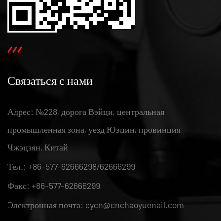
Связаться с нами
Адрес: №228, дорога Вэйци, центральная
промышленная зона, уезд Юэцин, провинция
Чжэцзян, Китай
Тел.: +86-577-62666298/62666299
Факс: +86-577-62666299
Электронная почта: cycn@cnchaoyuenail.com