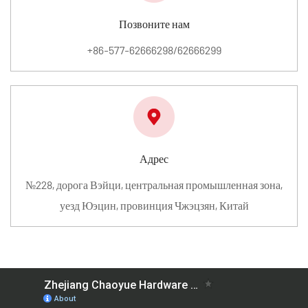
Позвоните нам
+86-577-62666298/62666299
Адрес
№228, дорога Вэйци, центральная промышленная зона,
уезд Юэцин, провинция Чжэцзян, Китай