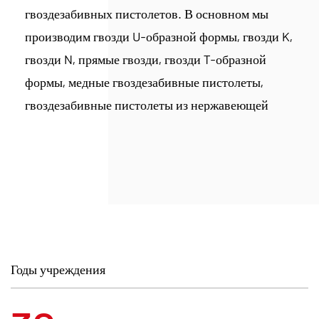
гвоздезабивных пистолетов. В основном мы
производим гвозди U-образной формы, гвозди K,
гвозди N, прямые гвозди, гвозди T-образной
формы, медные гвоздезабивные пистолеты,
гвоздезабивные пистолеты из нержавеющей
стали 304 и другие метизы, обслуживающие
такие отрасли, как строительство, мебель,
автомобилестроение, а также культуру и
образование. В настоящее время компания
располагает цехом площадью 40 000 квадратных
метров, оборудованным высокоскоростными
волочильными машинами, полностью
Годы учреждения
автоматическими печами для цинкования,
высокочастотными клеенаполняющими