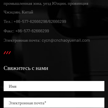
промышленная зона, уезд Юэцин, провинция
Чжэцзян, Китай
Тел.: +86-577-62666298/62666299
Факс: +86-577-62666299
Электронная почта: cycn@cnchaoyuenail.com
Свяжитесь с нами