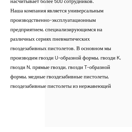
насчитывает более 500 сотрудников.
Наша компания является универсальным
производственно-эксплуатационным
предприятием, специализирующимся на
различных сериях пневматических
гвоздезабивных пистолетов. В основном мы
производим гвозди U-образной формы, гвозди K,
гвозди N, прямые гвозди, гвозди T-образной
формы, медные гвоздезабивные пистолеты,
гвоздезабивные пистолеты из нержавеющей
стали 304 и другие метизы, обслуживающие
такие отрасли, как строительство, мебель,
автомобилестроение, а также культуру и
образование. В настоящее время компания