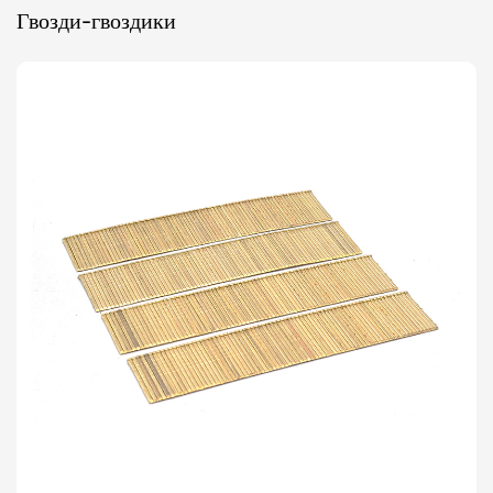
Гвозди-гвоздики