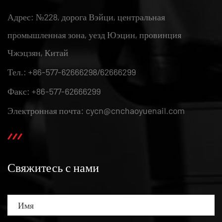
Адрес: №228, дорога Вэйци, центральная
промышленная зона, уезд Юэцин, провинция
Чжэцзян, Китай
Тел.: +86-577-62666298/62666299
Факс: +86-577-62666299
Электронная почта: cycn@cnchaoyuenail.com
Свяжитесь с нами