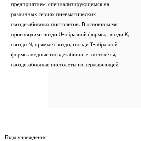
предприятием, специализирующимся на
различных сериях пневматических
гвоздезабивных пистолетов. В основном мы
производим гвозди U-образной формы, гвозди K,
гвозди N, прямые гвозди, гвозди T-образной
формы, медные гвоздезабивные пистолеты,
гвоздезабивные пистолеты из нержавеющей
стали 304 и другие метизы, обслуживающие
такие отрасли, как строительство, мебель,
автомобилестроение, а также культуру и
образование. В настоящее время компания
располагает цехом площадью 40 000 квадратных
метров, оборудованным высокоскоростными
волочильными машинами, полностью
Годы учреждения