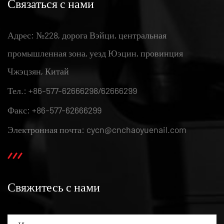
Связаться с нами
Адрес: №228, дорога Вэйци, центральная
промышленная зона, уезд Юэцин, провинция
Чжэцзян, Китай
Тел.: +86-577-62666298/62666299
Факс: +86-577-62666299
Электронная почта: cycn@cnchaoyuenail.com
Свяжитесь с нами