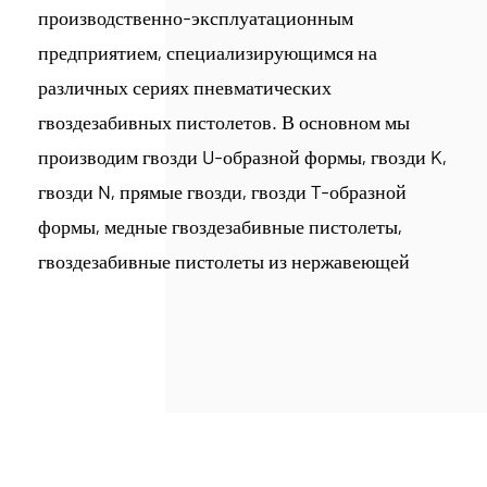
производственно-эксплуатационным
предприятием, специализирующимся на
различных сериях пневматических
гвоздезабивных пистолетов. В основном мы
производим гвозди U-образной формы, гвозди K,
гвозди N, прямые гвозди, гвозди T-образной
формы, медные гвоздезабивные пистолеты,
гвоздезабивные пистолеты из нержавеющей
стали 304 и другие метизы, обслуживающие
такие отрасли, как строительство, мебель,
автомобилестроение, а также культуру и
образование. В настоящее время компания
располагает цехом площадью 40 000 квадратных
метров, оборудованным высокоскоростными