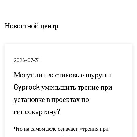
000 коробок. Наша логистическая команда
состоит из 10 упаковочных сотрудников,
Новостной центр
которые обрабатывают ежедневный объем
упаковки в 20 000 коробок. Товары на складе
отправляются в течение 48 часов, образцы
производятся в течение 5 дней, а оптовые заказы
2026-07-27
доставляются в течение 8 дней, что
тиковые шурупы
обеспечивает стабильную и своевременную
Понимание уст
доставку. Компания придерживается
шить трение при
бетонные изол
клиентоориентированной философии бизнеса,
оектах по
влияют на эфф
постоянно оптимизируя и внедряя инновации
для удовлетворения потребностей рынка. Мы
На оживленной стр
тепло приветствуем как новых, так и
внимание часто уде
означает «трения при
существующих клиентов посетить наш завод и
оборудованию или в