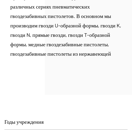
различных сериях пневматических
гвоздезабивных пистолетов. В основном мы
производим гвозди U-образной формы, гвозди K,
гвозди N, прямые гвозди, гвозди T-образной
формы, медные гвоздезабивные пистолеты,
гвоздезабивные пистолеты из нержавеющей
стали 304 и другие метизы, обслуживающие
такие отрасли, как строительство, мебель,
автомобилестроение, а также культуру и
образование. В настоящее время компания
располагает цехом площадью 40 000 квадратных
метров, оборудованным высокоскоростными
волочильными машинами, полностью
Годы учреждения
автоматическими печами для цинкования,