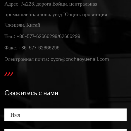
Адрес: №228, дорога Вэйци, центральная
промышленная зона, уезд Юэцин, провинция
Чжэцзян, Китай
Тел.: +86-577-62666298/62666299
Факс: +86-577-62666299
Электронная почта: cycn@cnchaoyuenail.com
Свяжитесь с нами