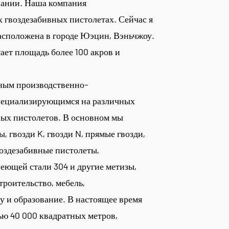
пании. Наша компания
 гвоздезабивных пистолетах. Сейчас я
расположена в городе Юэцин, Вэньчжоу.
мает площадь более 100 акров и
ным производственно-
пециализирующимся на различных
ных пистолетов. В основном мы
 гвозди K, гвозди N, прямые гвозди,
оздезабивные пистолеты,
еющей стали 304 и другие метизы,
троительство, мебель,
у и образование. В настоящее время
ью 40 000 квадратных метров,