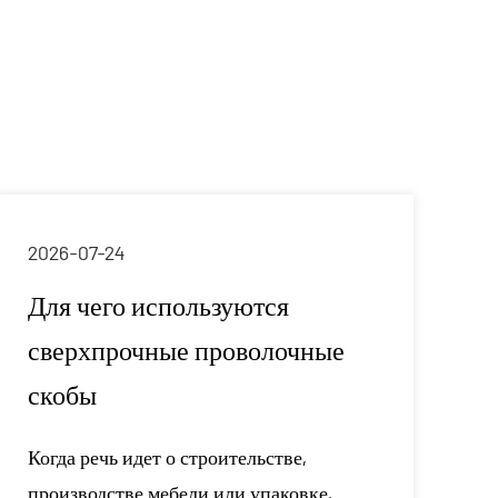
, чтобы гарантировать строгий
чество продукции.
00 квадратных метров с вместимостью
еская команда состоит из 10
обрабатывают ежедневный объем
а складе отправляются в течение 48
е 5 дней, а оптовые заказы
2026-07-20
обеспечивает стабильную и
придерживается
Гвозди Brad Nails серии F:
бизнеса, постоянно оптимизируя и
материалы, использование и
ния потребностей рынка. Мы тепло
выбор
ствующих клиентов посетить наш завод
Небольшие крепежные изделия часто
играют тихую, но важную роль в