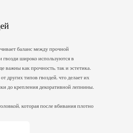
дей
ечивает баланс между прочной
 гвозди широко используются в
де важны как прочность, так и эстетика.
от других типов гвоздей, что делает их
елки до крепления декоративной лепнины.
головкой, которая после вбивания плотно
ия головки не позволяет гвоздю слишком
останется видимым после вставки. В