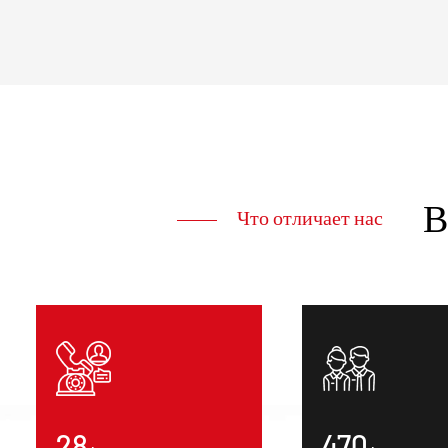
В
Что отличает нас
30
500