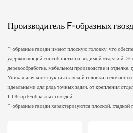
Производитель F-образных гвоз
F-образные гвозди имеют плоскую головку, что обесп
удерживающей способностью и видимой отделкой. Эти
деревообработке, мебельном производстве и отделке, г
Уникальная конструкция плоской головки отличает их 
идеальными для ряда точных задач, от крепления отд
1. Обзор F-образных гвоздей
F-образные гвозди характеризуются плоской, гладкой 
прилегает к поверхности материала. Такая конструкц
глубоко погружаться в древесину, гарантируя, что он 