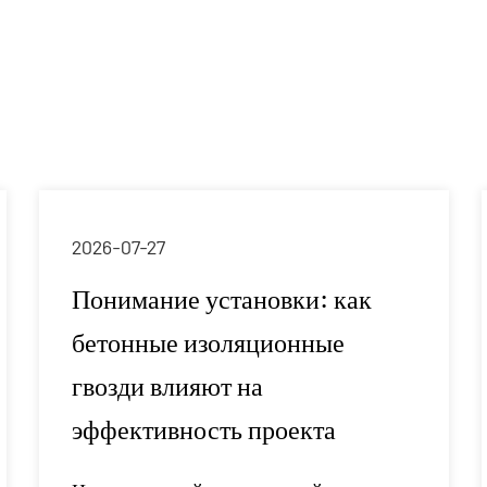
твердомеры по Роквеллу и проекторы
контроль качества и превосходное ка
У нас есть склад площадью более 30
более 50 000 коробок. Наша логистич
упаковочных сотрудников, которые 
упаковки в 20 000 коробок. Товары н
часов, образцы производятся в течени
2026-07-24
доставляются в течение 8 дней, что 
своевременную доставку. Компания 
Для чего используются
клиентоориентированной философии 
сверхпрочные проволочные
внедряя инновации для удовлетворе
скобы
приветствуем как новых, так и суще
и изучить возможности для бизнеса.
Когда речь идет о строительстве,
производстве мебели или упаковке,