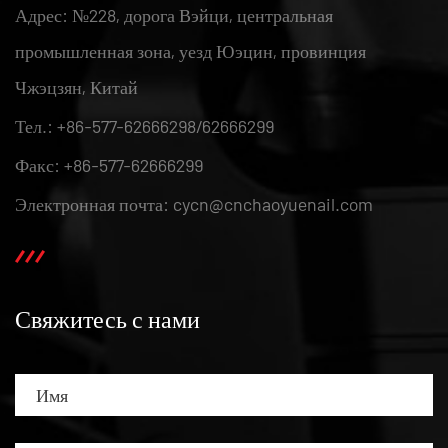
Адрес: №228, дорога Вэйци, центральная
промышленная зона, уезд Юэцин, провинция
Чжэцзян, Китай
Тел.: +86-577-62666298/62666299
Факс: +86-577-62666299
Электронная почта: cycn@cnchaoyuenail.com
Свяжитесь с нами